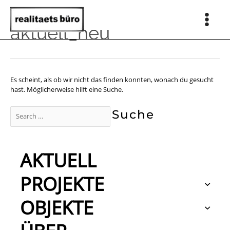
Zum
Inhalt
springen
Main
aktuell_neu
Men
Es scheint, als ob wir nicht das finden konnten, wonach du gesucht
hast. Möglicherweise hilft eine Suche.
Suchen
nach:
AKTUELL
PROJEKTE
OBJEKTE