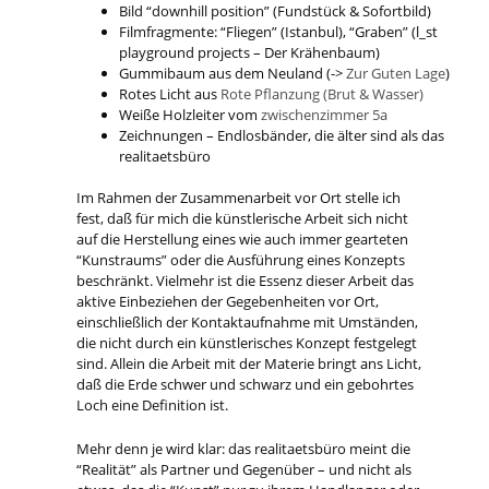
Bild “downhill position” (Fundstück & Sofortbild)
Filmfragmente: “Fliegen” (Istanbul), “Graben” (l_st
playground projects – Der Krähenbaum)
Gummibaum aus dem Neuland (->
Zur Guten Lage
)
Rotes Licht aus
Rote Pflanzung (Brut & Wasser)
Weiße Holzleiter vom
zwischenzimmer 5a
Zeichnungen – Endlosbänder, die älter sind als das
realitaetsbüro
Im Rahmen der Zusammenarbeit vor Ort stelle ich
fest, daß für mich die künstlerische Arbeit sich nicht
auf die Herstellung eines wie auch immer gearteten
“Kunstraums” oder die Ausführung eines Konzepts
beschränkt. Vielmehr ist die Essenz dieser Arbeit das
aktive Einbeziehen der Gegebenheiten vor Ort,
einschließlich der Kontaktaufnahme mit Umständen,
die nicht durch ein künstlerisches Konzept festgelegt
sind. Allein die Arbeit mit der Materie bringt ans Licht,
daß die Erde schwer und schwarz und ein gebohrtes
Loch eine Definition ist.
Mehr denn je wird klar: das realitaetsbüro meint die
“Realität” als Partner und Gegenüber – und nicht als