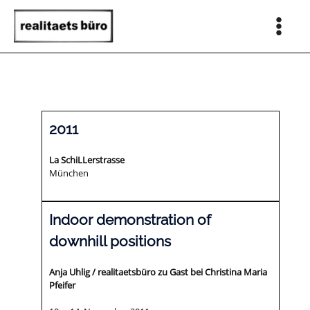
Zum
Inhalt
springen
Main
Men
2011
La SchiLLerstrasse
München
Indoor demonstration of
downhill positions
Anja Uhlig / realitaetsbüro zu Gast bei Christina Maria
Pfeifer