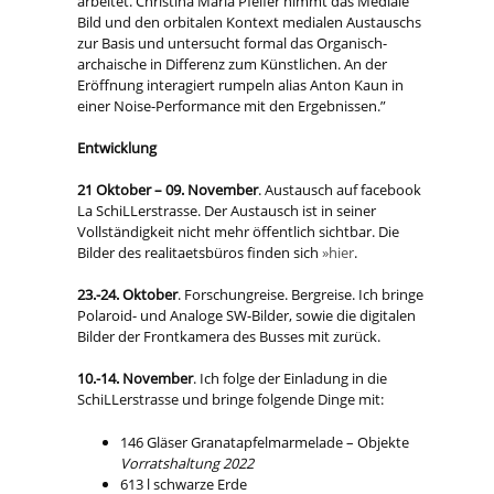
arbeitet. Christina Maria Pfeifer nimmt das Mediale
Bild und den orbitalen Kontext medialen Austauschs
zur Basis und untersucht formal das Organisch-
archaische in Differenz zum Künstlichen. An der
Eröffnung interagiert rumpeln alias Anton Kaun in
einer Noise-Performance mit den Ergebnissen.”
Entwicklung
21 Oktober – 09. November
. Austausch auf facebook
La SchiLLerstrasse. Der Austausch ist in seiner
Vollständigkeit nicht mehr öffentlich sichtbar. Die
Bilder des realitaetsbüros finden sich
»hier
.
23.-24. Oktober
. Forschungreise. Bergreise. Ich bringe
Polaroid- und Analoge SW-Bilder, sowie die digitalen
Bilder der Frontkamera des Busses mit zurück.
10.-14. November
. Ich folge der Einladung in die
SchiLLerstrasse und bringe folgende Dinge mit:
146 Gläser Granatapfelmarmelade – Objekte
Vorratshaltung 2022
613 l schwarze Erde