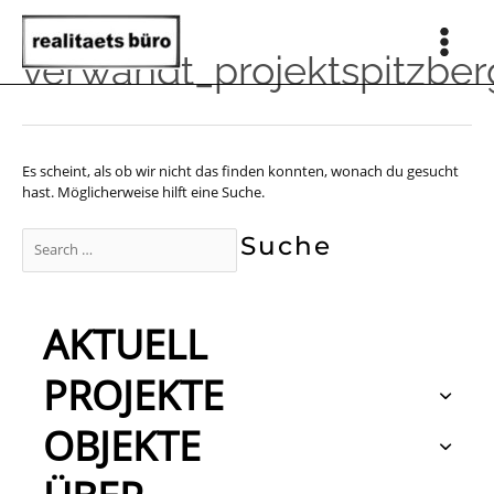
Zum
Inhalt
springen
Main
verwandt_projektspitzbe
Men
Es scheint, als ob wir nicht das finden konnten, wonach du gesucht
hast. Möglicherweise hilft eine Suche.
Suchen
nach:
AKTUELL
PROJEKTE
OBJEKTE