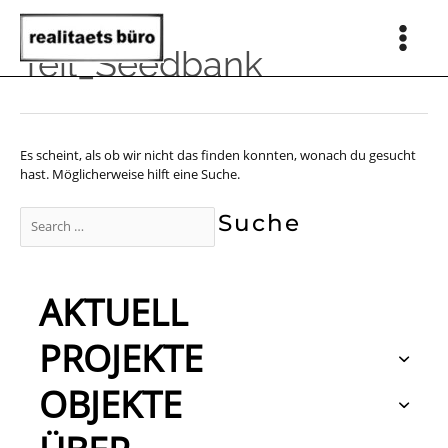
Zum
Inhalt
springen
Main
Teil_Seedbank
Men
Es scheint, als ob wir nicht das finden konnten, wonach du gesucht
hast. Möglicherweise hilft eine Suche.
Suchen
nach:
AKTUELL
PROJEKTE
OBJEKTE