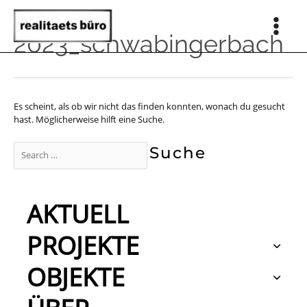
Zum
Inhalt
springen
Main
2023_schwabingerbach
Men
Es scheint, als ob wir nicht das finden konnten, wonach du gesucht
hast. Möglicherweise hilft eine Suche.
Suchen
nach:
AKTUELL
PROJEKTE
OBJEKTE