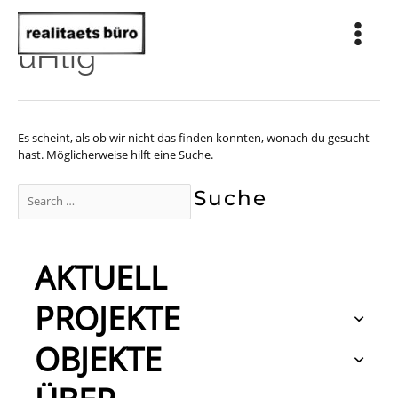
Zum
Inhalt
springen
Main
uHlig
Men
Es scheint, als ob wir nicht das finden konnten, wonach du gesucht
hast. Möglicherweise hilft eine Suche.
Suchen
nach:
AKTUELL
PROJEKTE
OBJEKTE